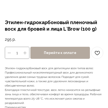
Этилен-гидрокарбоновый пленочный
воск для бровей и лица L`Brow (100 g)
295
р.
Перейти к оплате
Этилен-гидрокарбоновый воск для депиляции всех типов волос
Профессиональный низкотемпературный воск для деликатного
удаления даже самых трудных волосков. Подходит для сухой,
чувствительной кожи, а также для удаления лесковидных и
обесцвеченных волос.
Благодаря пластичной текстуре, воск легко наносится на рельефные
зоны лица и тела, обеспечивая комфорт во время процедуры. Рабочая
температура всего 25–28 °C, что исключает риск ожогов и
раздражений.
Преимущества: