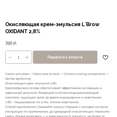
Окисляющая крем-эмульсия L`Brow
OXIDANT 2,8%
395
р.
Перейти к оплате
Cream-emulsion - Colors tone to tone — Contains caring components —
Gentle lightening
Окисляющая крем-эмульсия 2,8%
Кремообразная основа обеспечивает эффективную активацию и
идеальный результат. Входящий в состав кондиционирующий
комплекс защищает волос во время окрашивания и осветления.
2,8% - Окрашивание тот в тон, мягкое осветление.
Способ применения: Смешайте краску/порошок с оксидом согласно
инструкции по применению, до однородной консистенции. Нанесите
смесь. Время выдержки — в зависимости от процесса, не более 15