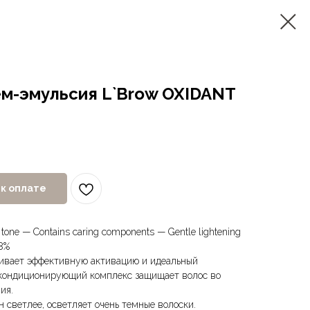
м-эмульсия L`Brow OXIDANT
к оплате
 tone — Contains caring components — Gentle lightening
8%
чивает эффективную активацию и идеальный
 кондиционирующий комплекс защищает волос во
ия.
н светлее, осветляет очень темные волоски.