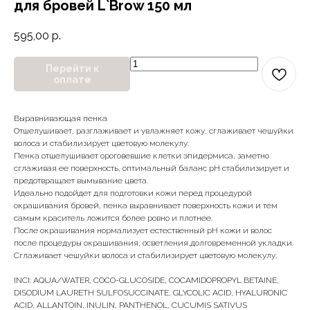
для бровей L`Brow 150 мл
595,00
р.
Перейти к
оплате
Выравнивающая пенка
Отшелушивает, разглаживает и увлажняет кожу, сглаживает чешуйки
волоса и стабилизирует цветовую молекулу.
Пенка отшелушивает ороговевшие клетки эпидермиса, заметно
сглаживая ее поверхность, оптимальный баланс pH стабилизирует и
предотвращает вымывание цвета.
Идеально подойдет для подготовки кожи перед процедурой
окрашивания бровей, пенка выравнивает поверхность кожи и тем
самым краситель ложится более ровно и плотнее.
После окрашивания нормализует естественный рН кожи и волос
после процедуры окрашивания, осветления,долговременной укладки.
Сглаживает чешуйки волоса и стабилизирует цветовую молекулу.
INCI: AQUA/WATER, COCO-GLUCOSIDE, COCAMIDOPROPYL BETAINE,
DISODIUM LAURETH SULFOSUCCINATE, GLYCOLIC ACID, HYALURONIC
ACID, ALLANTOIN, INULIN, PANTHENOL, CUCUMIS SATIVUS